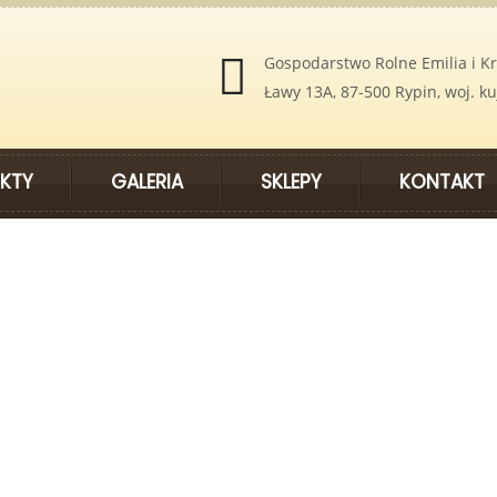
Gospodarstwo Rolne Emilia i Kr
Ławy 13A, 87-500 Rypin, woj. 
KTY
GALERIA
SKLEPY
KONTAKT
ne Dziedzictwo – Smaki Regionów”