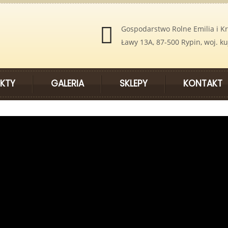
Gospodarstwo Rolne Emilia i Kr
Ławy 13A, 87-500 Rypin, woj. 
KTY
GALERIA
SKLEPY
KONTAKT