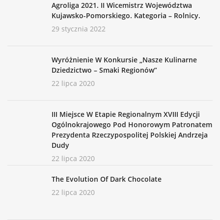
Agroliga 2021. II Wicemistrz Województwa
Kujawsko-Pomorskiego. Kategoria – Rolnicy.
29 stycznia 2022
Wyróżnienie W Konkursie „Nasze Kulinarne
Dziedzictwo – Smaki Regionów”
22 lipca 2020
III Miejsce W Etapie Regionalnym XVIII Edycji
Ogólnokrajowego Pod Honorowym Patronatem
Prezydenta Rzeczypospolitej Polskiej Andrzeja
Dudy
22 lipca 2020
The Evolution Of Dark Chocolate
22 lipca 2020